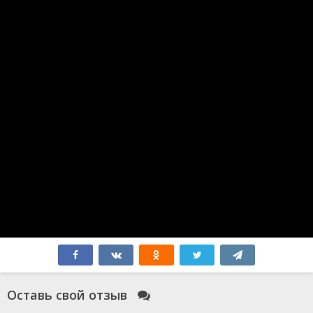
Веном 3:
Последний
танец
Борат
Дэдпул 3
2024
2006
2024
Джокер 2:
Безумие на
Бордерлендс
двоих
Спермагеддон
2024
2024
2024
Оставь свой отзыв