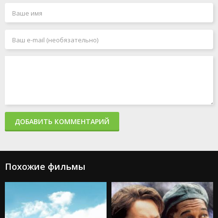
Дюна:
Не говори
День Шакала
Пророчество
никому
2024
2024
2024
Дюна: Часть
Головоломка 2
Лэндмен
вторая
2024
2024
2024
ДОБАВИТЬ КОММЕНТАРИЙ
Похожие фильмы
Большой
потенциал
Подай знак
2024
2024