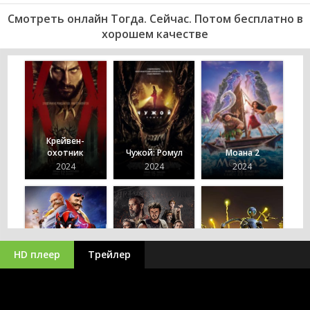
Смотреть онлайн Тогда. Сейчас. Потом бесплатно в
хорошем качестве
Крейвен-
охотник
Чужой: Ромул
Моана 2
2024
2024
2024
HD плеер
Трейлер
Соник 3
Гладиатор 2
Дикий робот
2024
2024
2024