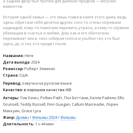
а задний двор был тропой для далеких предков — могучих
мамонтов.
История одной семьи — это лишь глава в книге этого дома, ведь
здесь обретали себя десятки других: кого-то стены согревали
надеждой, кому-то помогали пережить утраты, а кому-то служили
убежищем в счастье и любви. Дом, как и его обитатели,
переживает века, тихо собирая голоса и улыбки тех, кто был
здесь до, и тех, кто придет после.
Название:
Here
Дата выхода:
2024
Режиссер:
Роберт Земекис
Страна:
США
Перевод:
озвучка на русском языке
Качество:
в хорошем качестве HD
Актеры:
Том Хэнкс, Робин Райт, Пол Беттани, Келли Райлли, Ellis
Grunsell, Teddy Russell, Finn Guegan, Callum Macreadie, Лорен
Маккуин, Grace Lyra
Жанр:
Драмы
/
Фильмы 2024
/
Фильмы
Длительность:
1 ч 44 мин