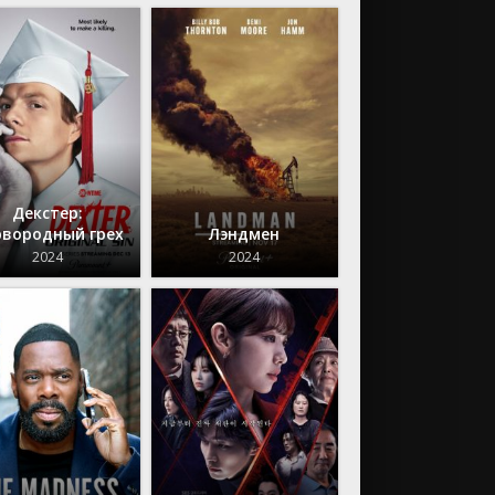
Декстер:
рвородный грех
Лэндмен
2024
2024