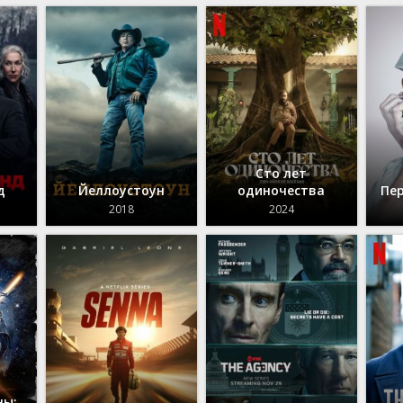
Сто лет
д
Йеллоустоун
одиночества
Пе
2018
2024
ны: