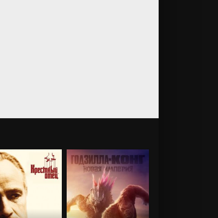
Большой
потенциал
Подай знак
2024
2024