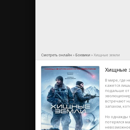
Смотреть онлайн
»
Боевики
» Хищные земли
Хищные 
В мире, где 
кажется лиш
подальше от 
эволюциониро
встречают на
запахом, кот
Но однажды т
потерялся ма
невозможное