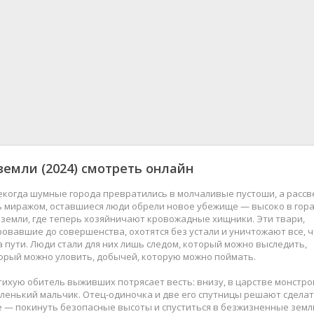
земли
(2024) смотреть онлайн
некогда шумные города превратились в молчаливые пустоши, а рассв
ь миражом, оставшиеся люди обрели новое убежище — высоко в гора
земли, где теперь хозяйничают кровожадные хищники. Эти твари,
вавшие до совершенства, охотятся без устали и уничтожают все, ч
 пути. Люди стали для них лишь следом, который можно выследить,
орый можно уловить, добычей, которую можно поймать.
ихую обитель выживших потрясает весть: внизу, в царстве монстро
ленький мальчик. Отец-одиночка и две его спутницы решают сдела
 — покинуть безопасные высоты и спуститься в безжизненные земл