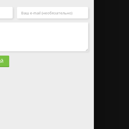
День Шакала
Пророчество
2024
2024
Не говори
Головоломка
никому
2
2024
2024
ИЙ
Дюна: Часть
Лэндмен
вторая
2024
2024