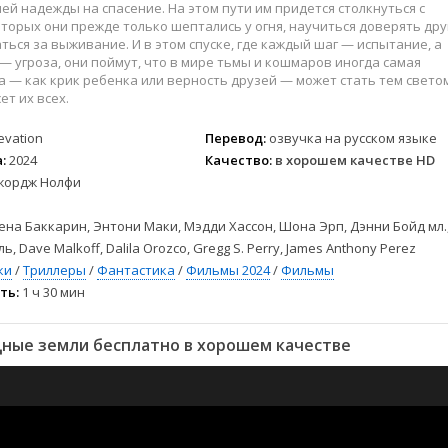
ей надежды на спасение. На этом пути им придется столкнуться с
оторых они прежде только шептались у огня, научиться доверять дру
аться за выживание. И в этом спуске, где каждый шаг — испытание, а
— угроза, они поймут, что в мире тьмы и кошмаров иногда самая
а — как крик ребенка или верность друзей — может стать тем свето
ет их всех.
evation
Перевод:
озвучка на русском языке
:
2024
Качество:
в хорошем качестве HD
жордж Нолфи
на Баккарин, Энтони Маки, Мэдди Хассон, Шона Эрп, Дэнни Бойд мл.
, Dave Malkoff, Dalila Orozco, Gregg S. Perry, James Anthony Perez
ки
/
Триллеры
/
Фантастика
/
Фильмы 2024
/
Фильмы
ть:
1 ч 30 мин
ные земли бесплатно в хорошем качестве