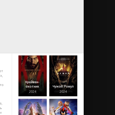
ет
х,
Крейвен-
то
охотник
Чужой: Ромул
2024
2024
в,
ть
и