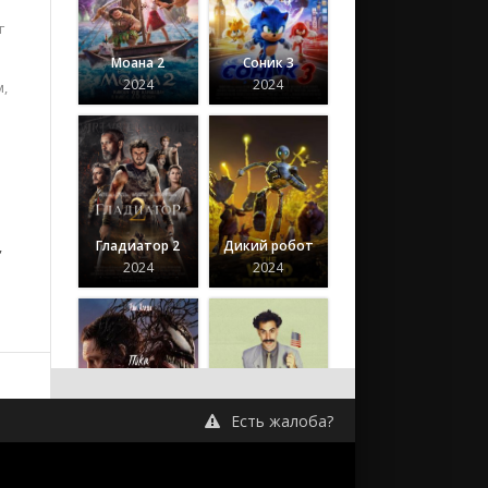
г
Моана 2
Соник 3
2024
2024
м,
,
Гладиатор 2
Дикий робот
2024
2024
Веном 3:
Последний
Есть жалоба?
танец
Борат
2024
2006