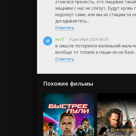
этом вся прелесть, это пищевая такая
хищники с нас не слезут, будут кровь
издохнут сами, или мы их стащим за н
догадываетесь...
Ответить
ил 5
9 декабря 2024 06:35
И
в смысле потерялся маленький мальчи
вообще то топали а пацан их на базе ж
Ответить
Похожие фильмы