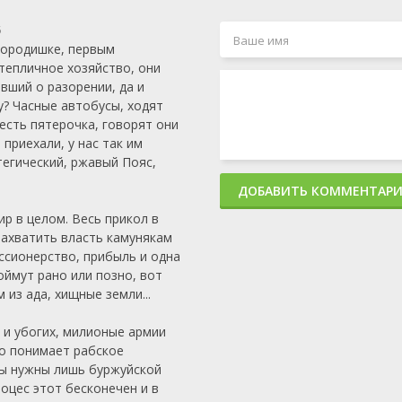
5
городишке, первым
 тепличное хозяйство, они
вший о разорении, да и
у? Часные автобусы, ходят
 есть пятерочка, говорят они
 приехали, у нас так им
тегический, ржавый Пояс,
ДОБАВИТЬ КОММЕНТАР
р в целом. Весь прикол в
захватить власть камунякам
ссионерство, прибыль и одна
оймут рано или позно, вот
из ада, хищные земли...
 и убогих, милионые армии
то понимает рабское
ны нужны лишь буржуйской
оцес этот бесконечен и в