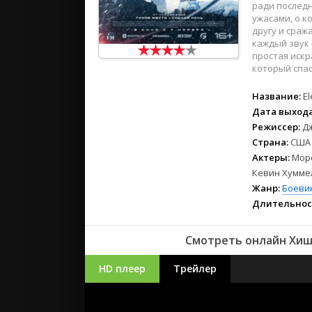
ради последн
ужасами, о к
другу и сраж
каждый звук 
простая искр
который спас
Название:
El
Дата выхода
Режиссер:
Д
Страна:
США
Актеры:
Море
Кевин Хуммель
Жанр:
Боеви
Длительнос
Смотреть онлайн Хищ
HD плеер
Трейлер