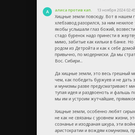
алиса против кап.
13 ноября 2024 02:4
А
Хищные земли повсюду. Вот в нашем 
хлебзавод разорился, за ним нехилое
якобы услышали глаз божий, возвести
стадо буренок надо принести в жертв
мимо, забитые как кильки в банке. Но
родом из Детройта и как к себе домой
привычно, по модерниски. Да мы стра
Вос. Сибири...
Да хищные земли, это весь грешный ми
чем, как победить буржуев и не дать 
и мунизмы разве предусматривают ми
тупая идея и раздвоеноть и фальшь п
мы им и устроим жутчайшие, прямиком 
Хищные земли, особенно любят сирых
не как не связаны с уровнем жизни, э
сознанье и изодраная шкура, эти вой
аристократии и вождям комунизма, пр