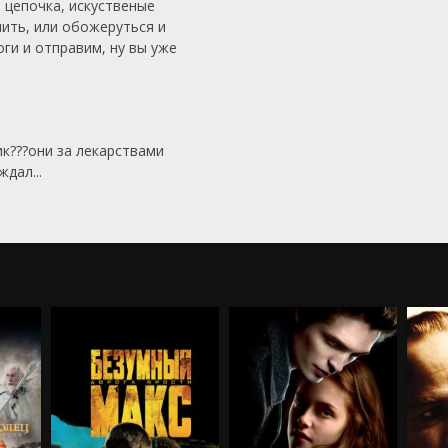
 цепочка, искуственые
 пить, или обожеруться и
оги и отправим, ну вы уже
к???они за лекарствами
дал...