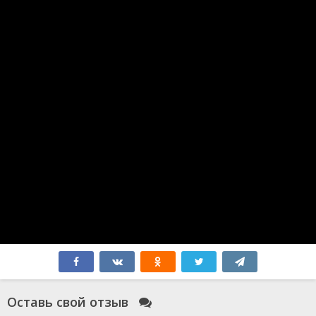
Веном 3:
Последний
танец
Борат
Дэдпул 3
2024
2006
2024
Джокер 2:
Безумие на
Бордерлендс
двоих
Спермагеддон
2024
2024
2024
Оставь свой отзыв