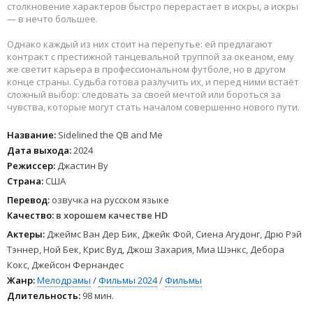
столкновение характеров быстро перерастает в искры, а искры
— в нечто большее.
Однако каждый из них стоит на перепутье: ей предлагают
контракт с престижной танцевальной труппой за океаном, ему
же светит карьера в профессиональном футболе, но в другом
конце страны. Судьба готова разлучить их, и перед ними встаёт
сложный выбор: следовать за своей мечтой или бороться за
чувства, которые могут стать началом совершенно нового пути.
Название:
Sidelined the QB and Me
Дата выхода:
2024
Режиссер:
Джастин Ву
Страна:
США
Перевод:
озвучка на русском языке
Качество:
в хорошем качестве HD
Актеры:
Джеймс Ван Дер Бик, Джейк Фой, Сиена Агудонг, Дрю Рэй
Тэннер, Ной Бек, Крис Вуд, Джош Захария, Миа Шэнкс, Дебора
Кокс, Джейсон Фернандес
Жанр:
Мелодрамы
/
Фильмы 2024
/
Фильмы
Длительность:
98 мин.