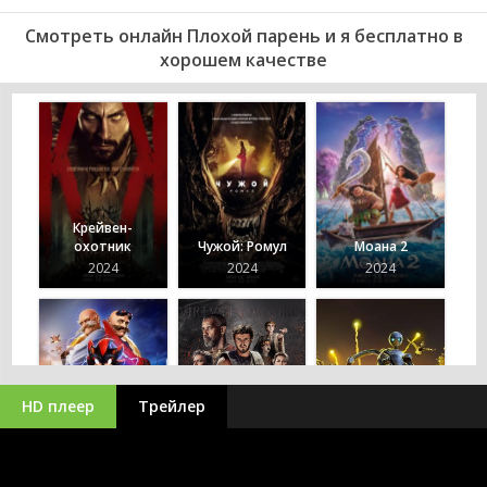
Смотреть онлайн Плохой парень и я бесплатно в
хорошем качестве
Крейвен-
охотник
Чужой: Ромул
Моана 2
2024
2024
2024
HD плеер
Трейлер
Соник 3
Гладиатор 2
Дикий робот
2024
2024
2024