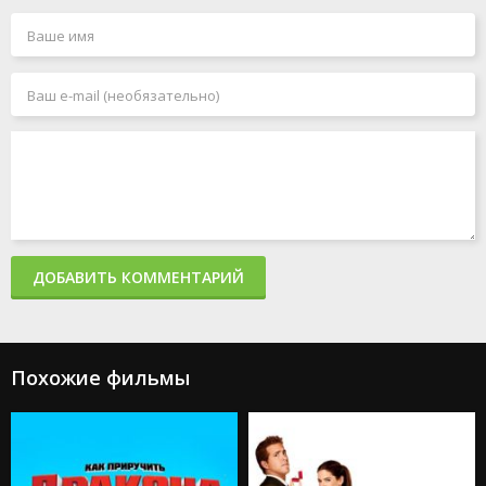
Дюна:
Не говори
День Шакала
Пророчество
никому
2024
2024
2024
Дюна: Часть
Головоломка 2
Лэндмен
вторая
2024
2024
2024
ДОБАВИТЬ КОММЕНТАРИЙ
Похожие фильмы
Большой
потенциал
Подай знак
2024
2024