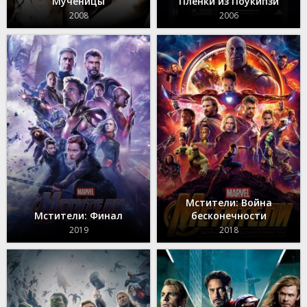
Мученицы
Плёнки из Поукипзи
2008
2006
Мстители: Война
Мстители: Финал
бесконечности
2019
2018